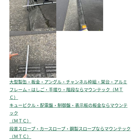
大型製缶・板金・アングル・チャンネル枠組・架台・アルミ
フレーム・はしご・手摺り・階段ならマウンテック（ＭＴ
Ｃ）
キュービクル・配電盤・制御盤・表示板の板金ならマウンテ
ック
（ＭＴＣ）
段差スロープ・カースロープ・鋼製スロープならマウンテック
（ＭＴＣ）