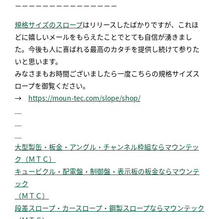
－－－－－－－－－－－－－－－
規格サイズのスロープ
はリリースしたばかりですが、これほ
どに嬉しいメールをもらえたことでとても自信が湧きまし
た。今後も人に喜ばれる最高のカタチを提供し続けて参りた
いと思います。
みなさまもお時間ございましたら一度こちらの規格サイズス
ロープを御覧ください。
→
https://moun-tec.com/slope/shop/
＿
＿
＿
大型製缶・板金・アングル・チャンネル枠組ならマウンテッ
ク（ＭＴＣ）
キュービクル・配電盤・制御盤・表示板の板金ならマウンテ
ック
（ＭＴＣ）
段差スロープ・カースロープ・鋼製スロープならマウンテック